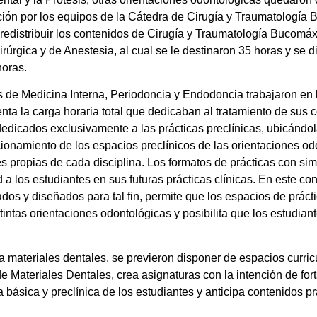
ación por los equipos de la Cátedra de Cirugía y Traumatología B
edistribuir los contenidos de Cirugía y Traumatología Bucomáxilo
rúrgica y de Anestesia, al cual se le destinaron 35 horas y se 
horas.
 de Medicina Interna, Periodoncia y Endodoncia trabajaron en l
enta la carga horaria total que dedicaban al tratamiento de sus 
dedicados exclusivamente a las prácticas preclínicas, ubicánd
icionamiento de los espacios preclínicos de las orientaciones o
s propias de cada disciplina. Los formatos de prácticas con si
los estudiantes en sus futuras prácticas clínicas. En este cont
os y diseñados para tal fin, permite que los espacios de práct
tintas orientaciones odontológicas y posibilita que los estudia
 a materiales dentales, se previeron disponer de espacios curric
 Materiales Dentales, crea asignaturas con la intención de forta
a básica y preclínica de los estudiantes y anticipa contenidos p