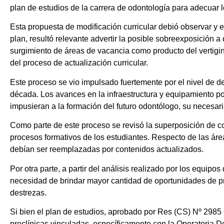
plan de estudios de la carrera de odontología para adecuar 
Esta propuesta de modificación curricular debió observar y e
plan, resultó relevante advertir la posible sobreexposición a
surgimiento de áreas de vacancia como producto del vertigino
del proceso de actualización curricular.
Este proceso se vio impulsado fuertemente por el nivel de des
década. Los avances en la infraestructura y equipamiento posi
impusieran a la formación del futuro odontólogo, su necesar
Como parte de este proceso se revisó la superposición de co
procesos formativos de los estudiantes. Respecto de las áre
debían ser reemplazadas por contenidos actualizados.
Por otra parte, a partir del análisis realizado por los equipos
necesidad de brindar mayor cantidad de oportunidades de prá
destrezas.
Si bien el plan de estudios, aprobado por Res (CS) Nº 2985 
preclínicas vinculadas, específicamente con la Operatoria D