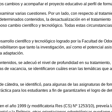
los cambios y acompañar el proyecto educativo al perfil de form
xaminar varias cuestiones. Por un lado, con respecto al tratami
 determinados contenidos, la desactualización en el tratamiento 
so cambio científico y tecnológico. Todas estas circunstancias 
arrollo científico y tecnológico logrado por la Facultad de Odo
bilitaron que tanto la investigación, así como el potencial asis
ia adaptación.
ntenidos, se adecuó el nivel de profundidad en su tratamiento, 
as de vacancia, se identificaron cuáles eran las temáticas que 
 de cátedra, se identificó, para algunas de las asignaturas de for
ctica para los estudiantes a fin de garantizarles el logro de d
en el año 1999 (y modificatoria Res (CS) Nº 1253/10), preveía 
ental y la Prótesis, otras orientaciones odontológicas quedaro