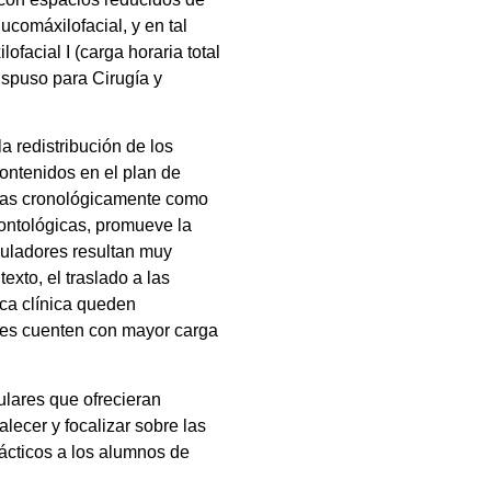
ucomáxilofacial, y en tal
facial I (carga horaria total
dispuso para Cirugía y
a redistribución de los
contenidos en el plan de
olas cronológicamente como
dontológicas, promueve la
muladores resultan muy
exto, el traslado a las
ica clínica queden
ntes cuenten con mayor carga
ulares que ofrecieran
lecer y focalizar sobre las
rácticos a los alumnos de