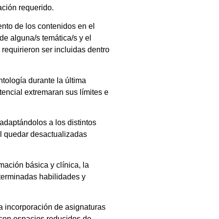
ación requerido.
ento de los contenidos en el
de alguna/s temática/s y el
requirieron ser incluidas dentro
ntología durante la última
tencial extremaran sus límites e
adaptándolos a los distintos
al quedar desactualizadas
mación básica y clínica, la
eterminadas habilidades y
la incorporación de asignaturas
n con espacios reducidos de