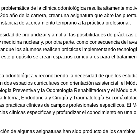
 problemática de la clínica odontológica resulta altamente moti
el 2do año de la carrera, crear una asignatura que abre las puerta
nstancia de acercamiento temprano a la práctica profesional.
esidad de profundizar y ampliar las posibilidades de prácticas c
 medicina nuclear y, por otra parte, como consecuencia del ava
litar que los alumnos realicen prácticas implementando tecnolog
n este propósito se crean espacios curriculares para el tratamie
ínica odontológica y reconociendo la necesidad de que los estud
n dos espacios curriculares con orientación asistencial, el Mód
ogía Preventiva y la Odontología Rehabilitadora y el Módulo A
na Interna, Endodoncia y Cirugía y Traumatología Bucomáxilofac
 las prácticas clínicas de campos profesionales específicos. El 
ias clínicas específicas y profundizar el conocimiento en una o
ión de algunas asignaturas han sido producto de los cambios ci