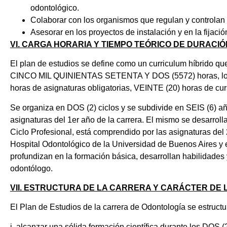
odontológico.
Colaborar con los organismos que regulan y controlan e
Asesorar en los proyectos de instalación y en la fijaci
VI. CARGA HORARIA Y TIEMPO TEÓRICO DE DURACIÓ
El plan de estudios se define como un curriculum híbrido que 
CINCO MIL QUINIENTAS SETENTA Y DOS (5572) horas, 
horas de asignaturas obligatorias, VEINTE (20) horas de c
Se organiza en DOS (2) ciclos y se subdivide en SEIS (6) añ
asignaturas del 1er año de la carrera. El mismo se desarroll
Ciclo Profesional, está comprendido por las asignaturas del
Hospital Odontológico de la Universidad de Buenos Aires y e
profundizan en la formación básica, desarrollan habilidades 
odontólogo.
VII. ESTRUCTURA DE LA CARRERA Y CARÁCTER DE
El Plan de Estudios de la carrera de Odontología se estructu
i. alcanzar una sólida formación científica durante los DOS 