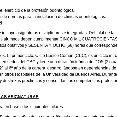
l ejercicio de la profesión odontológica.
ón de normas para la instalación de clínicas odontológicas.
N
incluye asignaturas disciplinares e integradas. Del total de la c
los alumnos deben cumplimentar CINCO MIL CUATROCIENT
ursos optativos y SESENTA Y OCHO (68) horas que corresponden
os. El primer ciclo, Ciclo Básico Común (CBC), es un ciclo intr
a en sedes del CBC y tiene una duración teórica de DOS (2) cua
 2º al 6º año de la carrera, desarrollándose en dependencias de
n otros Hospitales de la Universidad de Buenos Aires. Durante 
y destrezas preclínicas y consolidan las competencias profesiona
 LAS ASIGNATURAS
ra en base a los siguientes pilares:
(2) primeros años de la carrera. En esta etapa se conjugan asign