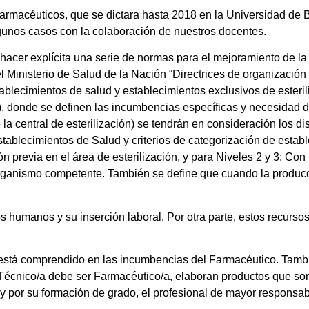
 Farmacéuticos, que se dictara hasta 2018 en la Universidad de
gunos casos con la colaboración de nuestros docentes.
 hacer explícita una serie de normas para el mejoramiento de la
 Ministerio de Salud de la Nación “Directrices de organización
blecimientos de salud y establecimientos exclusivos de esteril
), donde se definen las incumbencias específicas y necesidad 
e la central de esterilización) se tendrán en consideración los di
tablecimientos de Salud y criterios de categorización de estab
 previa en el área de esterilización, y para Niveles 2 y 3: Con
 organismo competente. También se define que cuando la producc
os humanos y su inserción laboral. Por otra parte, estos recur
 está comprendido en las incumbencias del Farmacéutico. También
 Técnico/a debe ser Farmacéutico/a, elaboran productos que s
 y por su formación de grado, el profesional de mayor responsab