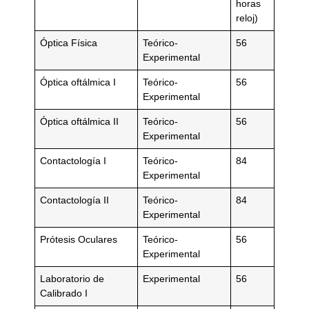
horas
reloj)
Óptica Física
Teórico-
56
Experimental
Óptica oftálmica I
Teórico-
56
Experimental
Óptica oftálmica II
Teórico-
56
Experimental
Contactología I
Teórico-
84
Experimental
Contactología II
Teórico-
84
Experimental
Prótesis Oculares
Teórico-
56
Experimental
Laboratorio de
Experimental
56
Calibrado I