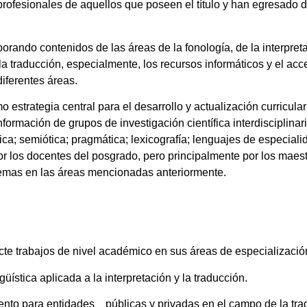
rofesionales de aquellos que poseen el título y han egresado d
orando contenidos de las áreas de la fonología, de la interpreta
la traducción, especialmente, los recursos informáticos y el a
iferentes áreas.
estrategia central para el desarrollo y actualización curricular
nformación de grupos de investigación científica interdisciplina
ica; semiótica; pragmática; lexicografía; lenguajes de especiali
r los docentes del posgrado, pero principalmente por los maest
lemas en las áreas mencionadas anteriormente.
cte trabajos de nivel académico en sus áreas de especializació
güística aplicada a la interpretación y la traducción.
ento para entidades públicas y privadas en el campo de la tradu