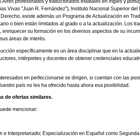
ires profesorados y traductorados estatales en inglés y portug
as Vivas “Juan R. Fernández”), Instituto Nacional Superior del
e Derecho, existe además un Programa de Actualización en Trad
tario o bien están limitados al grado o a la actualización. Los tr
, enriquecer su formación en los diversos aspectos de su incumb
sus áreas de interés.
aducción específicamente es un área disciplinar que en la actua
aductores, intérpretes y docentes de obtener credenciales educa
 interesados en perfeccionarse se dirigen, si cuentan con las pos
estro país no les ha ofrecido hasta ahora esa posibilidad.
s de ofertas similares.
e puede mencionar:
n
ón e Interpretariado; Especialización en Español como Segund