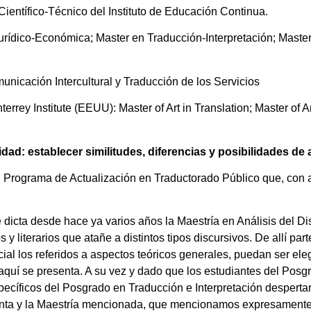
entífico-Técnico del Instituto de Educación Continua.
urídico-Económica; Master en Traducción-Interpretación; Master
unicación Intercultural y Traducción de los Servicios
rrey Institute (EEUU): Master of Art in Translation; Master of A
dad: establecer similitudes, diferencias y posibilidades de a
l Programa de Actualización en Traductorado Público que, co
e dicta desde hace ya varios años la Maestría en Análisis del 
 literarios que atañe a distintos tipos discursivos. De allí part
ial los referidos a aspectos teóricos generales, puedan ser ele
 aquí se presenta. A su vez y dado que los estudiantes del Po
pecíficos del Posgrado en Traducción e Interpretación desperta
enta y la Maestría mencionada, que mencionamos expresamente 