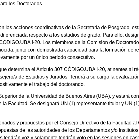
ara los Doctorados
con las acciones coordinativas de la Secretaría de Posgrado, es
diferenciada respecto a los estudios de grado. Para ello, des
6 CÓDIGO.UBA I-20. Los miembros de la Comisión de Doctorado d
econocida, junto con demostrada capacidad para la formación de
evamente por un único período consecutivo.
 que determina el Artículo 307 CÓDIGO.UBA I-20, atinentes al r
sejero/a de Estudios y Jurados. Tendrá a su cargo la evaluación
ositivamente el trabajo del doctorando.
Superior de la Universidad de Buenos Aires (UBA), y estará co
a Facultad. Se designará UN (1) representante titular y UN (1)
onados y propuestos por el Consejo Directivo de la Facultad al
opuestas de las autoridades de los Departamentos y/o Instituto
s tendrán voz y solamente tendrán voto en las sesiones en cas