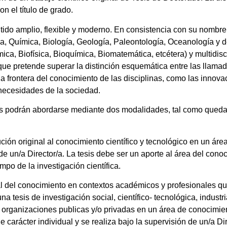
n el título de grado.
entido amplio, flexible y moderno. En consistencia con su nombre,
a, Química, Biología, Geología, Paleontología, Oceanología y d
mica, Biofísica, Bioquímica, Biomatemática, etcétera) y multidisc
oque pretende superar la distinción esquemática entre las llama
a frontera del conocimiento de las disciplinas, como las innova
 necesidades de la sociedad.
das podrán abordarse mediante dos modalidades, tal como queda
ción original al conocimiento científico y tecnológico en un á
de un/a Director/a. La tesis debe ser un aporte al área del conoc
po de la investigación científica.
al del conocimiento en contextos académicos y profesionales q
 tesis de investigación social, científico- tecnológica, industr
organizaciones publicas y/o privadas en un área de conocimiento
 carácter individual y se realiza bajo la supervisión de un/a Dir