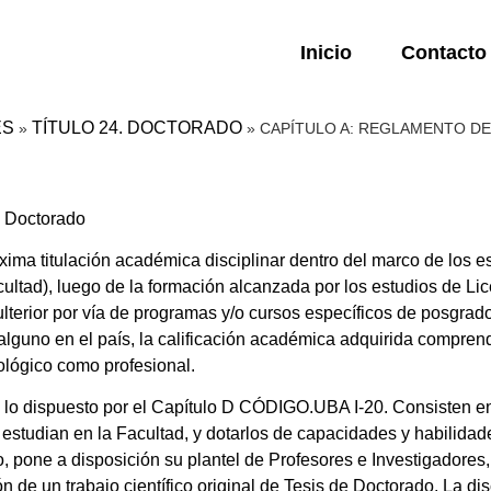
Inicio
Contacto
ES
TÍTULO 24. DOCTORADO
»
»
CAPÍTULO A: REGLAMENTO D
e Doctorado
xima titulación académica disciplinar dentro del marco de los e
ultad), luego de la formación alcanzada por los estudios de Lic
lterior por vía de programas y/o cursos específicos de posgrad
l alguno en el país, la calificación académica adquirida compre
ológico como profesional.
n lo dispuesto por el Capítulo D CÓDIGO.UBA I-20. Consisten e
 estudian en la Facultad, y dotarlos de capacidades y habilidade
o, pone a disposición su plantel de Profesores e Investigadores, 
ón de un trabajo científico original de Tesis de Doctorado. La di