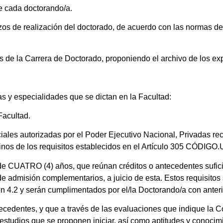
e cada doctorando/a.
lazos de realización del doctorado, de acuerdo con las normas d
as de la Carrera de Doctorado, proponiendo el archivo de los ex
as y especialidades que se dictan en la Facultad:
Facultad.
ales autorizadas por el Poder Ejecutivo Nacional, Privadas rec
minos de los requisitos establecidos en el Artículo 305 CÓDIGO.
de CUATRO (4) años, que reúnan créditos o antecedentes sufici
e admisión complementarios, a juicio de esta. Estos requisito
en 4.2 y serán cumplimentados por el/la Doctorando/a con anter
recedentes, y que a través de las evaluaciones que indique la 
studios que se proponen iniciar, así como aptitudes y conocimi