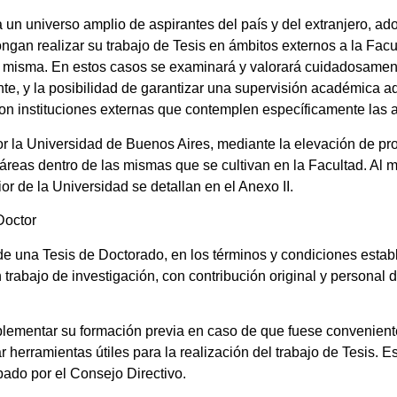
a un universo amplio de aspirantes del país y del extranjero, a
ngan realizar su trabajo de Tesis en ámbitos externos a la Fac
la misma. En estos casos se examinará y valorará cuidadosamen
tante, y la posibilidad de garantizar una supervisión académica a
 con instituciones externas que contemplen específicamente las 
 por la Universidad de Buenos Aires, mediante la elevación de p
o áreas dentro de las mismas que se cultivan en la Facultad. Al
r de la Universidad se detallan en el Anexo II.
Doctor
de una Tesis de Doctorado, en los términos y condiciones estab
abajo de investigación, con contribución original y personal d
lementar su formación previa en caso de que fuese convenient
ar herramientas útiles para la realización del trabajo de Tesis. E
ado por el Consejo Directivo.