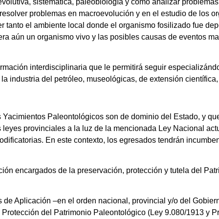
olutiva, sistemática, paleobiología y como analizar problemas
 resolver problemas en macroevolución y en el estudio de los or
tanto el ambiente local donde el organismo fosilizado fue dep
era aún un organismo vivo y las posibles causas de eventos m
rmación interdisciplinaria que le permitirá seguir especializán
 industria del petróleo, museológicas, de extensión científica,
os Yacimientos Paleontológicos son de dominio del Estado, y que
as leyes provinciales a la luz de la mencionada Ley Nacional ac
ificatorias. En este contexto, los egresados tendrán incumben
ón encargados de la preservación, protección y tutela del Pat
e Aplicación –en el orden nacional, provincial y/o del Gobie
e Protección del Patrimonio Paleontológico (Ley 9.080/1913 y 