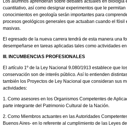
Los alumnos aprenderán sobre debates actuales en biología ev
cuantitativo, así como designar experimentos que le permitan
conocimientos en geología serán importantes para comprender 
procesos geológicos generales que actuaban cuando el fósil 
masivas.
El egresado de la nueva carrera tendrá de esta manera una fo
desempeñarse en tareas aplicadas tales como actividades en la
III. INCUMBENCIAS PROFESIONALES
El artículo 1º de la Ley Nacional 9.080/1913 establece que l
conservación son de interés público. Así lo entienden distint
también los Proyectos de Ley Nacional que consideran sus mod
actividades:
1. Como asesores en los Organismos Competentes de Aplicaci
parte integrante del Patrimonio Cultural de la Nación.
2. Como Miembros actuantes en las Autoridades Competentes d
Buenos Aires- en lo referente al cumplimiento de las Leyes d