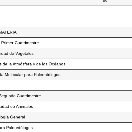
96
MATERIA
 Primer Cuatrimestre
sidad de Vegetales
as de la Atmósfera y de los Océanos
gía Molecular para Paleontólogos
 Segundo Cuatrimestre
sidad de Animales
logía General
ara Paleontólogos