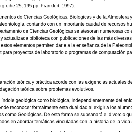
greihe 25, 195 pp. Frankfurt, 1997).
amentos de Ciencias Geológicas, Biológicas y de la Atmósfera y
Paleontología, contando con un importante caudal de recursos h
epartamento de Ciencias Geológicas se atesoran numerosas col
 y actualizada biblioteca con publicaciones de las más diversas
estos elementos permiten darle a la enseñanza de la Paleontolo
et para proyectos de laboratorio o programas de computación par
ración teórica y práctica acorde con las exigencias actuales d
indagación teórica sobre problemas evolutivos.
e índole geológica como biológica, independientemente del enfo
tende reconocer formalmente esta dualidad al exigir a los alumn
as como Geológicas. De esta forma se subsanará el divorcio qu
os en abordar temáticas vinculadas con la historia de la vida s