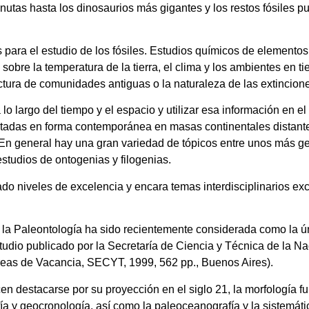
utas hasta los dinosaurios más gigantes y los restos fósiles 
para el estudio de los fósiles. Estudios químicos de elementos 
 sobre la temperatura de la tierra, el clima y los ambientes en 
tura de comunidades antiguas o la naturaleza de las extincion
o largo del tiempo y el espacio y utilizar esa información en el
itadas en forma contemporánea en masas continentales distantes
 En general hay una gran variedad de tópicos entre unos más ge
estudios de ontogenias y filogenias.
ado niveles de excelencia y encara temas interdisciplinarios e
 la Paleontología ha sido recientemente considerada como la ún
tudio publicado por la Secretaría de Ciencia y Técnica de la Nac
Áreas de Vacancia, SECYT, 1999, 562 pp., Buenos Aires).
destacarse por su proyección en el siglo 21, la morfología fun
afía y geocronología, así como la paleoceanografía y la sistemát