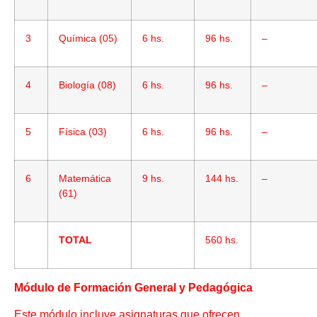
3
Química (05)
6 hs.
96 hs.
–
4
Biología (08)
6 hs.
96 hs.
–
5
Física (03)
6 hs.
96 hs.
–
6
Matemática
9 hs.
144 hs.
–
(61)
TOTAL
560 hs.
Módulo de Formación General y Pedagógica
Este módulo incluye asignaturas que ofrecen