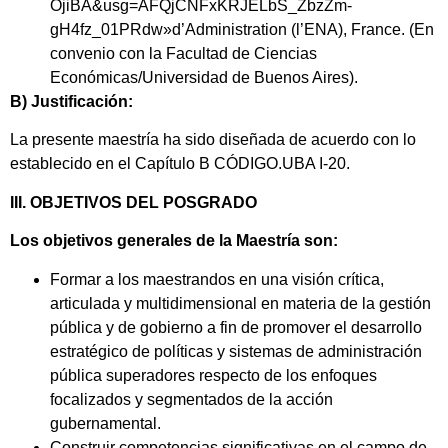
OjiBA&usg=AFQjCNFxKRJELbS_ZbzZm-
gH4fz_01PRdw»d’Administration
(l’ENA), France. (En
convenio con la Facultad de Ciencias
Económicas/Universidad de Buenos Aires).
B) Justificación:
La presente maestría ha sido diseñada de acuerdo con lo
establecido en el Capítulo B CÓDIGO.UBA I-20.
III. OBJETIVOS DEL POSGRADO
Los objetivos generales de la Maestría son:
Formar a los maestrandos en una visión crítica,
articulada y multidimensional en materia de la gestión
pública y de gobierno a fin de promover el desarrollo
estratégico de políticas y sistemas de administración
pública superadores respecto de los enfoques
focalizados y segmentados de la acción
gubernamental.
Construir competencias significativas en el campo de