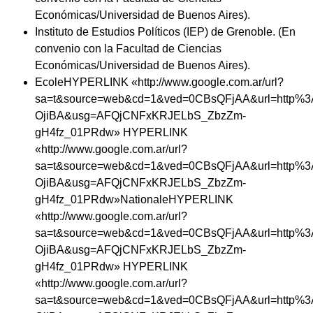
Económicas/Universidad de Buenos Aires).
Instituto de Estudios Políticos (IEP) de Grenoble. (En
convenio con la Facultad de Ciencias
Económicas/Universidad de Buenos Aires).
EcoleHYPERLINK «http://www.google.com.ar/url?
sa=t&source=web&cd=1&ved=0CBsQFjAA&url=http%
OjiBA&usg=AFQjCNFxKRJELbS_ZbzZm-
gH4fz_01PRdw» HYPERLINK
«http://www.google.com.ar/url?
sa=t&source=web&cd=1&ved=0CBsQFjAA&url=http%
OjiBA&usg=AFQjCNFxKRJELbS_ZbzZm-
gH4fz_01PRdw»NationaleHYPERLINK
«http://www.google.com.ar/url?
sa=t&source=web&cd=1&ved=0CBsQFjAA&url=http%
OjiBA&usg=AFQjCNFxKRJELbS_ZbzZm-
gH4fz_01PRdw» HYPERLINK
«http://www.google.com.ar/url?
sa=t&source=web&cd=1&ved=0CBsQFjAA&url=http%