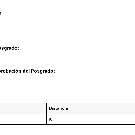
n
posgrado:
probación del Posgrado:
Distancia
X