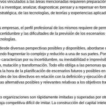
ivos vinculados a las áreas mencionadas requieren preparación
a investigar, analizar, diagnosticar, pensar y a repensar en f
tratégica, de las tecnologías, de teorías y experiencias aplic
tas empresas, el perfil profesional de los mismos requiere de pe
certidumbre y las dificultades de la previsión de los escenario
cnologías.
desde diversas perspectivas posibles y disponibles, abordarse
ando fragmentar lo complejo y reducirlo a una de sus partes. Por 
aracterizan por su incertidumbre, su inestabilidad e imprevisib
mutación y transformación. Todo ello obliga a las personas qu
 la hora de la planificación de escenarios futuros y posibles en 
ades de los directivos en relación con la definición y ejecución 
alternativas posibles y relevantes relativas a los objetivos tra
las organizaciones son rápidamente imitadas y superadas por o
a competitiva difícil de imitar. La construcción del capital int