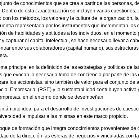
njunto de conocimientos que se crea a partir de las personas, de
 Dentro de esta caracterización se incluyen varias cuestiones,
ad con los métodos, los valores y la cultura de la organización, l
encuentra representada por los instrumentos que incrementan lo
sión de habilidades y aptitudes a los individuos, en el moment
 y capturar el capital intelectual, se hace necesario llevar a c
rar entre sus colaboradores (capital humano), sus estructuras (
era.
principal en la definición de las estrategias y políticas de la
 los que evocan la necesaria toma de conciencia por parte de las
ra los accionistas, sino también de valor para el conjunto de 
ial Empresarial (RSE) y la sustentabilidad contribuyen activa 
s empresas, en el entorno donde se desempeñan.
 un ámbito ideal para el desarrollo de investigaciones de cuesti
Universidad a impulsar a las mismas en este marco propicio.
foque de formación que integra conocimientos provenientes de di
je de la dirección las esferas de negocios y vinculadas con la