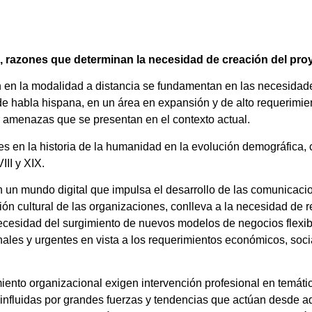
a, razones que determinan la necesidad de creación del pr
n en la modalidad a distancia se fundamentan en las necesidad
 de habla hispana, en un área en expansión y de alto requerimi
r amenazas que se presentan en el contexto actual.
s en la historia de la humanidad en la evolución demográfica, ci
II y XIX.
n un mundo digital que impulsa el desarrollo de las comunicaci
ación cultural de las organizaciones, conlleva a la necesidad de
 necesidad del surgimiento de nuevos modelos de negocios flexi
ales y urgentes en vista a los requerimientos económicos, soc
iento organizacional exigen intervención profesional en temát
 influidas por grandes fuerzas y tendencias que actúan desde a