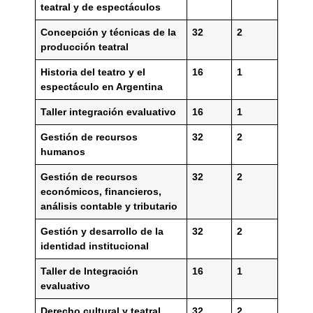
teatral y de espectáculos
Concepción y técnicas de la
32
2
producción teatral
Historia del teatro y el
16
1
espectáculo en Argentina
Taller integración evaluativo
16
1
Gestión de recursos
32
2
humanos
Gestión de recursos
32
2
económicos, financieros,
análisis contable y tributario
Gestión y desarrollo de la
32
2
identidad institucional
Taller de Integración
16
1
evaluativo
Derecho cultural y teatral
32
2