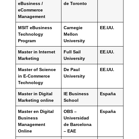
eBusiness /
de Toronto
eCommerce
Management
MSIT eBusiness
Carnegie
EE.UU.
Technology
Mellon
Program
University
Master in Internet
Full Sail
EE.UU.
Marketing
University
Master of Science
De Paul
EE.UU.
in E-Commerce
University
Technology
Master in Digital
IE Business
España
Marketing online
School
Master en Digital
OBS –
España
Business
Universidad
Management
de Barcelona
Online
– EAE