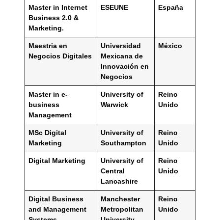
Master in Internet
ESEUNE
España
Business 2.0 &
Marketing.
Maestria en
Universidad
México
Negocios Digitales
Mexicana de
Innovación en
Negocios
Master in e-
University of
Reino
business
Warwick
Unido
Management
MSc Digital
University of
Reino
Marketing
Southampton
Unido
Digital Marketing
University of
Reino
Central
Unido
Lancashire
Digital Business
Manchester
Reino
and Management
Metropolitan
Unido
Systems
University