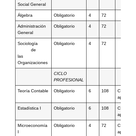
Social General
Álgebra
Obligatorio
4
72
Administración
Obligatorio
4
72
General
Sociología
Obligatorio
4
72
de
las
Organizaciones
CICLO
PROFESIONAL
Teoría Contable
Obligatorio
6
108
Ciclo Gen
aprobad
Estadística I
Obligatorio
6
108
Ciclo Gen
aprobad
Microeconomía
Obligatorio
4
72
Ciclo Gen
I
aprobad