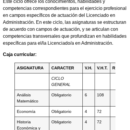
Este ciclo ofrece los conocimientos, habilidades y
competencias correspondientes para el ejercicio profesional
en campos específicos de actuación del Licenciado en
Administración. En este ciclo, las asignaturas se estructuran
de acuerdo con campos de actuación, y se articulan con
competencias transversales que profundizan en habilidades
específicas para el/la Licenciado/a en Administración.
Caja curricular:
ASIGNATURA
CARACTER
V.H.
V.H.T.
REQUISI
CICLO
GENERAL
Análisis
Obligatorio
6
108
Matemático
Economía
Obligatorio
4
72
Historia
Obligatorio
4
72
Económica y