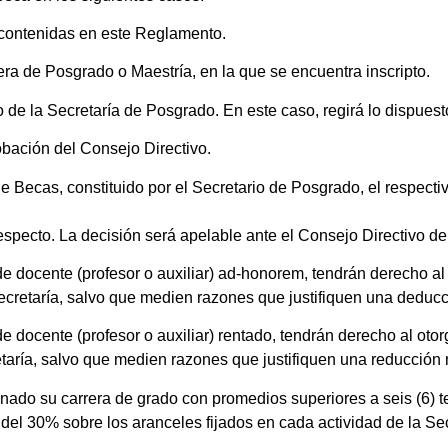
, contenidas en este Reglamento.
ra de Posgrado o Maestría, en la que se encuentra inscripto.
de la Secretaría de Posgrado. En este caso, regirá lo dispuesto 
obación del Consejo Directivo.
ecas, constituido por el Secretario de Posgrado, el respectivo
especto. La decisión será apelable ante el Consejo Directivo de
e docente (profesor o auxiliar) ad-honorem, tendrán derecho a
Secretaría, salvo que medien razones que justifiquen una deduc
 docente (profesor o auxiliar) rentado, tendrán derecho al oto
etaría, salvo que medien razones que justifiquen una reducción
ado su carrera de grado con promedios superiores a seis (6) t
el 30% sobre los aranceles fijados en cada actividad de la Sec