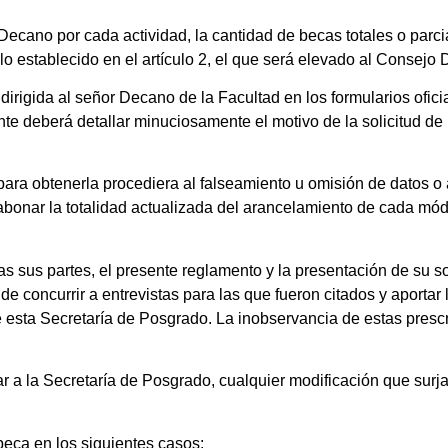
ecano por cada actividad, la cantidad de becas totales o parc
o establecido en el artículo 2, el que será elevado al Consejo 
irigida al señor Decano de la Facultad en los formularios ofici
e deberá detallar minuciosamente el motivo de la solicitud de 
ara obtenerla procediera al falseamiento u omisión de datos o 
abonar la totalidad actualizada del arancelamiento de cada módu
us partes, el presente reglamento y la presentación de su soli
e concurrir a entrevistas para las que fueron citados y aportar 
 esta Secretaría de Posgrado. La inobservancia de estas prescr
a la Secretaría de Posgrado, cualquier modificación que surja
eca en los siguientes casos: