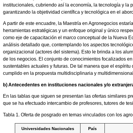
institucionales, cubriendo así la economía, la tecnología y l
garantizando la objetividad científica y tecnológica en el abo
A partir de este encuadre, la Maestría en Agronegocios estar
herramientas estratégicas y un enfoque original y único respec
como eje de capacitación el marco conceptual de la Nueva Eco
análisis detallado que, contemplando los aspectos tecnológico
organizacional (actores del sistema). Esto le brinda a los alu
de los negocios. El conjunto de conocimientos focalizados en 
sustentables actuales y futuras. De tal manera que el espíri
cumplido en la propuesta multidisciplinaria y multidimensional
b) Antecedentes en instituciones nacionales y/o extranjera
En las tablas que siguen se presentan las ofertas similares pre
que se ha efectuado intercambio de profesores, tutores de tes
Tabla 1. Oferta de posgrado en temas vinculados con los agro
Universidades Nacionales
País