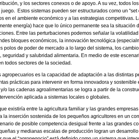
tribución, y los sectores conexos o de apoyo. A su vez, todos l
el juego. Estos sistemas pueden ser estructurados como un “set
s en el ambiente económico y a las estrategias competitivas. L
mente energía) hace que lo único permanente sea la situación d
iones. Entre las perturbaciones podemos señalar la volatilidad 
randes bloques económicos, la innovación tecnológica (especialm
polos de poder de mercado a lo largo del sistema, los cambios
, seguridad y salubridad alimentaria. En medio de este escenar
n todos sectores de la sociedad.
 agropecuarios es la capacidad de adaptación a las distintas p
as prácticas para intervenir en forma innovadora y sostenible
 y/o las cadenas agroalimentarias se logra a partir de la constr
ntervención aplicada a sistemas locales o globales.
ue existiría entre la agricultura familiar y las grandes empresa
ara la inserción sostenida de los pequeños agricultores en un c
nario de posible competencia desigual frente a las grandes c
ueñas y medianas escalas de producción logran un desarrollo
r que el “agronegocio” está definido como un sistema que inte