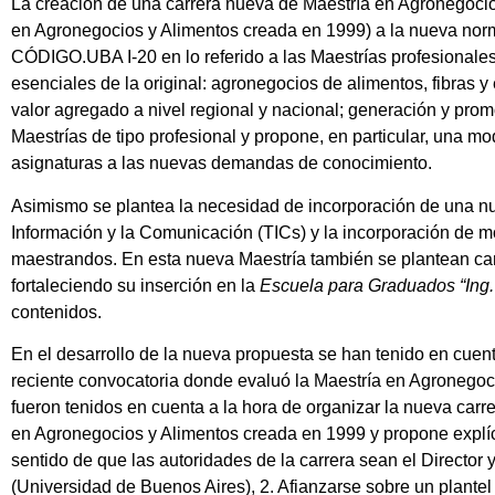
La creación de una carrera nueva de Maestría en Agronegocios 
en Agronegocios y Alimentos creada en 1999) a la nueva norma
CÓDIGO.UBA I-20 en lo referido a las Maestrías profesionales
esenciales de la original: agronegocios de alimentos, fibras y
valor agregado a nivel regional y nacional; generación y pro
Maestrías de tipo profesional y propone, en particular, una mo
asignaturas a las nuevas demandas de conocimiento.
Asimismo se plantea la necesidad de incorporación de una nu
Información y la Comunicación (TICs) y la incorporación de mó
maestrandos. En esta nueva Maestría también se plantean camb
fortaleciendo su inserción en la
Escuela
para Graduados “Ing. 
contenidos.
En el desarrollo de la nueva propuesta se han tenido en cue
reciente convocatoria donde evaluó la Maestría en Agronegoc
fueron tenidos en cuenta a la hora de organizar la nueva carre
en Agronegocios y Alimentos creada en 1999 y propone explíc
sentido de que las autoridades de la carrera sean el Director
(Universidad de Buenos Aires), 2. Afianzarse sobre un plantel 