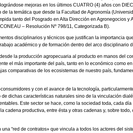
s, lográndose mejoras en los últimos CUATRO (4) años con DIE
llo de la temática que desde la Facultad de Agronomía (Univers
umpida tanto del Posgrado en Alta Dirección en Agronegocios y 
r CONEAU – Resolución Nº 798/11, Categorizada B).
entos disciplinarios y técnicos que justifican la importancia q
trabajo académico y de formación dentro del arco disciplinario d
a desde la producción agropecuaria al producto en manos del con
nte el más importante del país, tanto en lo económico como en lo
ajas comparativas de los ecosistemas de nuestro país, fundamen
-consumidores y con el avance de la tecnología, particularmente
 dichas características naturales sino de la vinculación dialé
entables. Este sector se hace, como la sociedad toda, cada dí
la cadena productiva, entre ésta y otras cadenas y, sobre todo, 
una “red de contratos» que vincula a todos los actores del sist