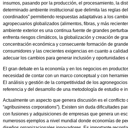
insumos, pasando por la producción, el procesamiento, la dis
determinado ambiente institucional que delimita las reglas d
coordinados” permitiendo respuestas adaptativas a los cambio
agropecuarios globalizados (alimentos, fibras, y más reciente
ambiente exterior es una continua fuente de grandes perturbac
enfrenta riesgos climáticos, la globalización y creación de g
concentración económica y consecuente formación de grandes 
consumidores y las crecientes exigencias en cuanto a calidad
adecuar los cambios para generar inclusión y oportunidades e
El gran debate en la economía y en los negocios en productos
necesidad de contar con un marco conceptual y con herramient
El análisis y gestión de la competitividad de los agronegocios
referencia y del desarrollo de una metodología de estudio e i
Actualmente un aspecto que genera discusión es el conflicto q
“agribusiness corporations”). Existen sin duda dificultades p
con fusiones y adquisiciones de empresas que genera un esce
numerosos ejemplos a nivel mundial donde economías de peq
diseños organizacionales innovadores. Es importante recorda