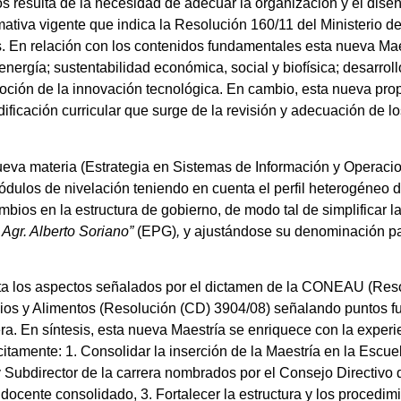
resulta de la necesidad de adecuar la organización y el diseño
tiva vigente que indica la Resolución 160/11 del Ministerio d
. En relación con los contenidos fundamentales esta nueva Mae
 energía; sustentabilidad económica, social y biofísica; desarr
moción de la innovación tecnológica. En cambio, esta nueva pro
dificación curricular que surge de la revisión y adecuación de l
eva materia (Estrategia en Sistemas de Información y Operacio
dulos de nivelación teniendo en cuenta el perfil heterogéneo d
ios en la estructura de gobierno, de modo tal de simplificar la
Agr. Alberto Soriano”
(EPG)
,
y ajustándose su denominación pa
nta los aspectos señalados por el dictamen de la CONEAU (Res
ios y Alimentos (Resolución (CD) 3904/08) señalando puntos fu
ra. En síntesis, esta nueva Maestría se enriquece con la experie
itamente: 1. Consolidar la inserción de la Maestría en la Escu
 y Subdirector de la carrera nombrados por el Consejo Directivo
docente consolidado, 3. Fortalecer la estructura y los procedimi