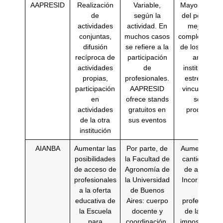
AAPRESID
Realización
Variable,
Mayor difusi
de
según la
del posgrado
actividades
actividad. En
mejorar la
conjuntas,
muchos casos
complementar
difusión
se refiere a la
de los roles 
recíproca de
participación
ambas
actividades
de
instituciones
propias,
profesionales.
estrechar el
participación
AAPRESID
vinculo con e
en
ofrece stands
sector
actividades
gratuitos en
productivo.
de la otra
sus eventos
institución
AIANBA
Aumentar las
Por parte, de
Aumento de l
posibilidades
la Facultad de
cantidad tota
de acceso de
Agronomía de
de alumnos.
profesionales
la Universidad
Incorporació
a la oferta
de Buenos
de
educativa de
Aires: cuerpo
profesionale
la Escuela
docente y
de la región
para
coordinación.
imposibilitad