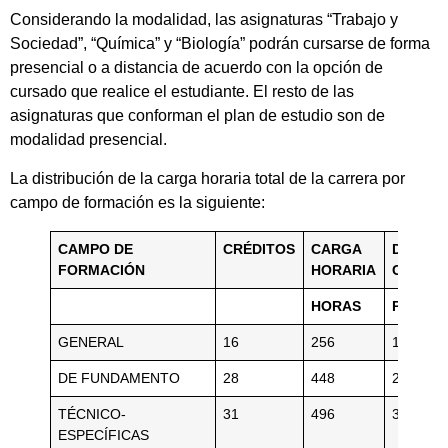
Considerando la modalidad, las asignaturas “Trabajo y
Sociedad”, “Química” y “Biología” podrán cursarse de forma
presencial o a distancia de acuerdo con la opción de
cursado que realice el estudiante. El resto de las
asignaturas que conforman el plan de estudio son de
modalidad presencial.
La distribución de la carga horaria total de la carrera por
campo de formación es la siguiente:
CAMPO DE
CRÉDITOS
CARGA
DE LA
FORMACIÓN
HORARIA
CARRE
HORAS
PORCE
GENERAL
16
256
16
DE FUNDAMENTO
28
448
29
TÉCNICO-
31
496
32
ESPECÍFICAS