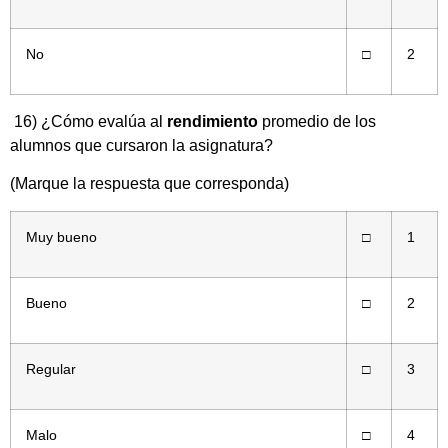
No
□
2
16) ¿Cómo evalúa al
rendimiento
promedio de los
alumnos que cursaron la asignatura?
(Marque la respuesta que corresponda)
Muy bueno
□
1
Bueno
□
2
Regular
□
3
Malo
□
4