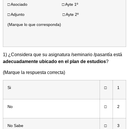
□ Asociado □ Ayte 1º
□ Adjunto □ Ayte 2º
(Marque lo que corresponda)
1) ¿Considera que su asignatura /seminario /pasantía está
adecuadamente ubicado en el plan de estudios
?
(Marque la respuesta correcta)
Si
□
1
No
□
2
No Sabe
□
3