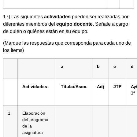
17) Las siguientes
actividades
pueden ser realizadas por
diferentes miembros del
equipo docente.
Señale a cargo
de quién o quiénes están en su equipo.
(Marque las respuestas que corresponda para cada uno de
los ítems)
a
b
c
d
Actividades
Titular/Asoc.
Adj
JTP
Ay
1º
1
Elaboración
del programa
de la
asignatura