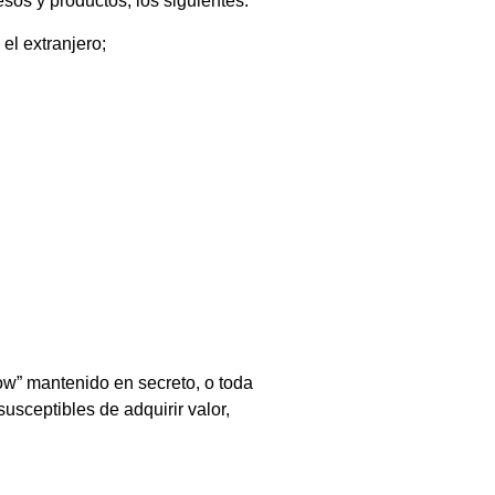
sos y productos, los siguientes:
el extranjero;
ow” mantenido en secreto, o toda
usceptibles de adquirir valor,