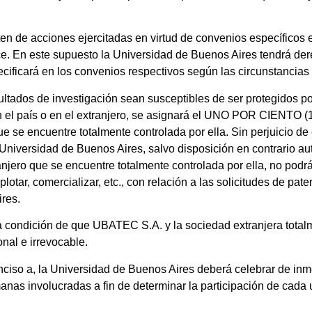
ten de acciones ejercitadas en virtud de convenios específicos 
ece. En este supuesto la Universidad de Buenos Aires tendrá de
ecificará en los convenios respectivos según las circunstancias
esultados de investigación sean susceptibles de ser protegidos p
en el país o en el extranjero, se asignará el UNO POR CIENTO (
e se encuentre totalmente controlada por ella. Sin perjuicio de
 Universidad de Buenos Aires, salvo disposición en contrario au
jero que se encuentre totalmente controlada por ella, no podrá
explotar, comercializar, etc., con relación a las solicitudes de p
Aires.
la condición de que UBATEC S.A. y la sociedad extranjera total
onal e irrevocable.
nciso a, la Universidad de Buenos Aires deberá celebrar de inm
nas involucradas a fin de determinar la participación de cada un