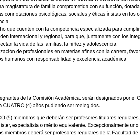
 una magistratura de familia comprometida con su función, dotad
 connotaciones psicológicas, sociales y éticas ínsitas en los co
encia
echo que cuenten con la competencia especializada para cumpli
rden internacional y regional, para que, juntamente con los integ
ctan la vida de las familias, la niñez y adolescencia.
lización de profesionales en materias afines con la carrera, fav
rsos humanos con responsabilidad y excelencia académica
ntegrantes de la Comisión Académica, serán designados por el C
da CUATRO (4) años pudiendo ser reelegidos.
(5) miembros que deberán ser profesores titulares regulares, 
agíster, especialista o mérito equivalente. Excepcionalmente uno
os miembros deberá ser profesores regulares de la Facultad de