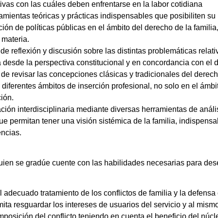
ctivas con las cuáles deben enfrentarse en la labor cotidiana
ientas teóricas y prácticas indispensables que posibiliten su p
ción de políticas públicas en el ámbito del derecho de la famili
 materia.
de reflexión y discusión sobre las distintas problemáticas relati
 desde la perspectiva constitucional y en concordancia con el d
de revisar las concepciones clásicas y tradicionales del derech
iferentes ámbitos de inserción profesional, no solo en el ámbit
ión.
ión interdisciplinaria mediante diversas herramientas de análi
e permitan tener una visión sistémica de la familia, indispensa
encias.
 quien se gradúe cuente con las habilidades necesarias para de
el adecuado tratamiento de los conflictos de familia y la defensa
mita resguardar los intereses de usuarios del servicio y al mismo
posición del conflicto teniendo en cuenta el beneficio del núcle