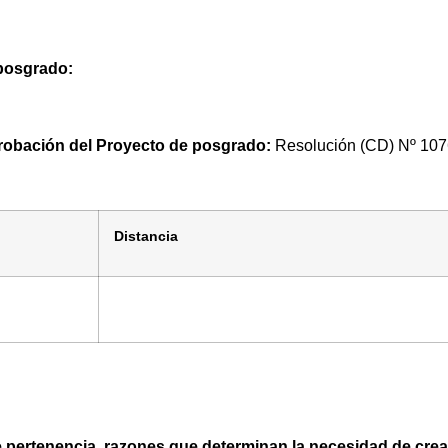
 posgrado:
robación del Proyecto de posgrado:
Resolución (CD) Nº 107
Distancia
de pertenencia, razones que determinan la necesidad de cre