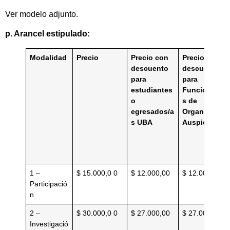
Ver modelo adjunto.
p. Arancel estipulado:
Modalidad
Precio
Precio con
Precio con
descuento
descuento
para
para
estudiantes
Funcionarios
o
s de
egresados/a
Organismos
s UBA
Auspiciantes
1 –
$ 15.000,0 0
$ 12.000,00
$ 12.000
Participació
n
2 –
$ 30.000,0 0
$ 27.000,00
$ 27.000
Investigació