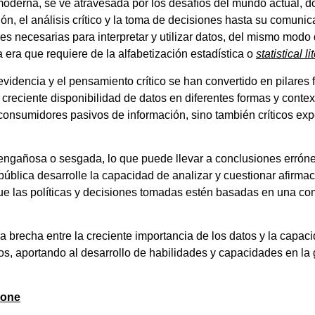
moderna, se ve atravesada por los desafíos del mundo actual, d
ón, el análisis crítico y la toma de decisiones hasta su comunic
s necesarias para interpretar y utilizar datos, del mismo modo 
a era que requiere de la alfabetización estadística o
statistical l
videncia y el pensamiento crítico se han convertido en pilares 
 creciente disponibilidad de datos en diferentes formas y contex
consumidores pasivos de información, sino también críticos expe
ngañosa o sesgada, lo que puede llevar a conclusiones errón
 pública desarrolle la capacidad de analizar y cuestionar afirm
 que las políticas y decisiones tomadas estén basadas en una c
la brecha entre la creciente importancia de los datos y la capac
rlos, aportando al desarrollo de habilidades y capacidades en la
pone