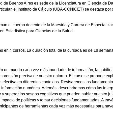
ad de Buenos Aires es sede de la Licenciatura en Ciencia de D
rticular, el Instituto de Cálculo (UBA-CONICET) se destaca por 
orman el cuerpo docente de la Maestría y Carrera de Especializa
en Estadística para Ciencias de la Salud.
as en 4 cursos. La duración total de la cursada es de 18 semana
n un mundo cada vez más inundado de información, la habilida
omprensión precisa de nuestro entorno. El curso se propone expl
 efectiva en diferentes contextos. Revisaremos los fundamento
a de información numérica. Además, descubriremos cómo las inter
 y superar los sesgos cognitivos que pueden nublar nuestro jui
l impacto de políticas y tomar decisiones fundamentadas. A tra
participantes de herramientas cada vez más necesarias para nav