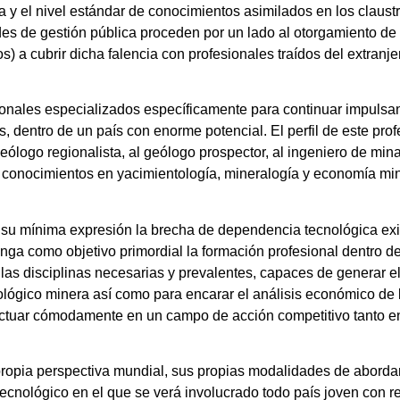
y el nivel estándar de conocimientos asimilados en los claustro
es de gestión pública proceden por un lado al otorgamiento d
sos) a cubrir dicha falencia con profesionales traídos del extra
ionales especializados específicamente para continuar impulsand
 dentro de un país con enorme potencial. El perfil de este prof
eólogo regionalista, al geólogo prospector, al ingeniero de mina
 sus conocimientos en yacimientología, mineralogía y economía m
 su mínima expresión la brecha de dependencia tecnológica exi
ga como objetivo primordial la formación profesional dentro de 
as disciplinas necesarias y prevalentes, capaces de generar el
lógico minera así como para encarar el análisis económico de 
a actuar cómodamente en un campo de acción competitivo tanto en
propia perspectiva mundial, sus propias modalidades de abordar 
 tecnológico en el que se verá involucrado todo país joven con r