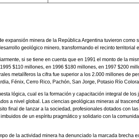
 expansión minera de la República Argentina tuvieron como só
esarrollo geológico minero, transformando el recinto territorial 
iarmente, si se tiene en cuenta que en 1991 el monto de la mis
n 1995 $110 millones, en 1996 $180 millones, en 1997 $200 mil
ales metalíferos la cifra fue superior a los 2.000 millones de p
dia, Fénix, Cerro Rico, Pachón, San Jorge, Potasio Río Colorad
sta lógica, cual es la formación y capacitación integral de lo
s a nivel global. Las ciencias geológicas mineras al trascende
sito final de lanzar a la sociedad, profesionales dotados con l
s, imbuidos de un espíritu pragmático y solidario con la comunid
o de la actividad minera ha denunciado la marcada brecha exis