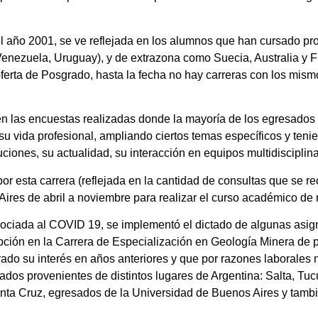
el año 2001, se ve reflejada en los alumnos que han cursado pr
, Venezuela, Uruguay), y de extrazona como Suecia, Australia y
ferta de Posgrado, hasta la fecha no hay carreras con los mism
en las encuestas realizadas donde la mayoría de los egresados
 su vida profesional, ampliando ciertos temas específicos y t
ciones, su actualidad, su interacción en equipos multidisciplina
por esta carrera (reflejada en la cantidad de consultas que se re
Aires de abril a noviembre para realizar el curso académico de
ciada al COVID 19, se implementó el dictado de algunas asign
ripción en la Carrera de Especialización en Geología Minera de 
trado su interés en años anteriores y que por razones laborales
sados provenientes de distintos lugares de Argentina: Salta, T
nta Cruz, egresados de la Universidad de Buenos Aires y tambié