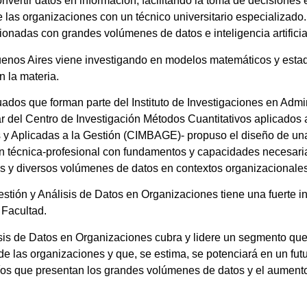
vertir datos en información, facilitando la toma de decisiones 
las organizaciones con un técnico universitario especializado.
ionadas con grandes volúmenes de datos e inteligencia artificia
nos Aires viene investigando en modelos matemáticos y estadí
 la materia.
ados que forman parte del Instituto de Investigaciones en Admin
r del Centro de Investigación Métodos Cuantitativos aplicados 
 y Aplicadas a la Gestión (CIMBAGE)- propuso el diseño de una
ón técnica-profesional con fundamentos y capacidades necesari
des y diversos volúmenes de datos en contextos organizacionales
estión y Análisis de Datos en Organizaciones tiene una fuerte i
 Facultad.
isis de Datos en Organizaciones cubra y lidere un segmento qu
de las organizaciones y que, se estima, se potenciará en un fu
fíos que presentan los grandes volúmenes de datos y el aument