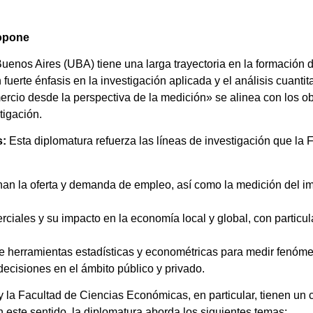
ropone
enos Aires (UBA) tiene una larga trayectoria en la formación 
uerte énfasis en la investigación aplicada y el análisis cuantit
rcio desde la perspectiva de la medición» se alinea con los obj
igación.
s:
Esta diplomatura refuerza las líneas de investigación que la 
nan la oferta y demanda de empleo, así como la medición del im
ciales y su impacto en la economía local y global, con particul
e herramientas estadísticas y econométricas para medir fenó
ecisiones en el ámbito público y privado.
 la Facultad de Ciencias Económicas, en particular, tienen un
 este sentido, la diplomatura aborda los siguientes temas: