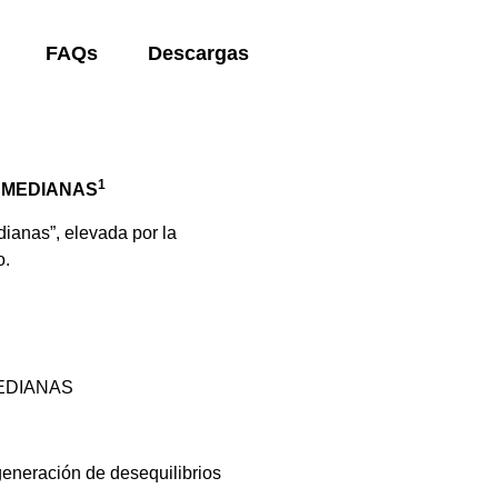
FAQs
Descargas
1
S MEDIANAS
ianas”, elevada por la
o.
EDIANAS
 generación de desequilibrios