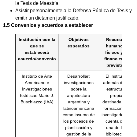
la Tesis de Maestría;
Asistir personalmente a la Defensa Pública de Tesis y
emitir un dictamen justificado.
1.5 Convenios y acuerdos a establecer
Institución con la
Objetivos
Recursos
que se
esperados
humanos,
establecerá
físicos y/o
acuerdo/convenio
financieros
previstos
Instituto de Arte
Desarrollar:
El Instituto,
Americano e
investigaciones
además de la
Investigaciones
sobre la
estructura
Estéticas Mario J.
arquitectura
propia
Buschiazzo (IAA)
argentina y
destinada a la
latinoamericana
formación de
como insumo de
investigadores,
los procesos de
cuenta con
planificación y
una de las
gestión de la
bibliotecas