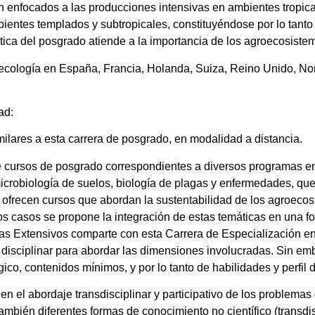
enfocados a las producciones intensivas en ambientes tropical
ientes templados y subtropicales, constituyéndose por lo tanto
ística del posgrado atiende a la importancia de los agroecosist
ecología en España, Francia, Holanda, Suiza, Reino Unido, No
dad:
milares a esta carrera de posgrado, en modalidad a distancia.
e cursos de posgrado correspondientes a diversos programas en
microbiología de suelos, biología de plagas y enfermedades, qu
ofrecen cursos que abordan la sustentabilidad de los agroecos
os casos se propone la integración de estas temáticas en una f
las Extensivos comparte con esta Carrera de Especialización e
ón disciplinar para abordar las dimensiones involucradas. Sin 
co, contenidos mínimos, y por lo tanto de habilidades y perfil
n el abordaje transdisciplinar y participativo de los problemas 
ro también diferentes formas de conocimiento no científico (trans