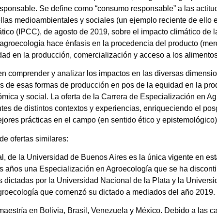
ponsable. Se define como “consumo responsable” a las actitu
s medioambientales y sociales (un ejemplo reciente de ello es
co (IPCC), de agosto de 2019, sobre el impacto climático de la
agroecología hace énfasis en la procedencia del producto (mer
dad en la producción, comercialización y acceso a los alimento
en comprender y analizar los impactos en las diversas dimensi
as de esas formas de producción en pos de la equidad en la pro
ómica y social. La oferta de la Carrera de Especialización en A
ntes de distintos contextos y experiencias, enriqueciendo el pos
jores prácticas en el campo (en sentido ético y epistemológico
de ofertas similares:
, de la Universidad de Buenos Aires es la única vigente en esta
 años una Especialización en Agroecología que se ha disconti
dictadas por la Universidad Nacional de la Plata y la Universid
Agroecología que comenzó su dictado a mediados del año 2019.
aestría en Bolivia, Brasil, Venezuela y México. Debido a las car