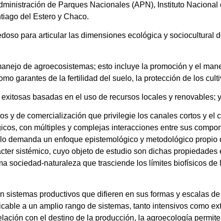
dministración de Parques Nacionales (APN), Instituto Nacional
tiago del Estero y Chaco.
doso para articular las dimensiones ecológica y sociocultural d
y manejo de agroecosistemas; esto incluye la promoción y el ma
o garantes de la fertilidad del suelo, la protección de los culti
es exitosas basadas en el uso de recursos locales y renovables; 
mos y de comercialización que privilegie los canales cortos y el 
cos, con múltiples y complejas interacciones entre sus compon
lo demanda un enfoque epistemológico y metodológico propio 
ácter sistémico, cuyo objeto de estudio son dichas propiedades
 sociedad-naturaleza que trasciende los límites biofísicos de 
en sistemas productivos que difieren en sus formas y escalas de
licable a un amplio rango de sistemas, tanto intensivos como 
elación con el destino de la producción, la agroecología permit