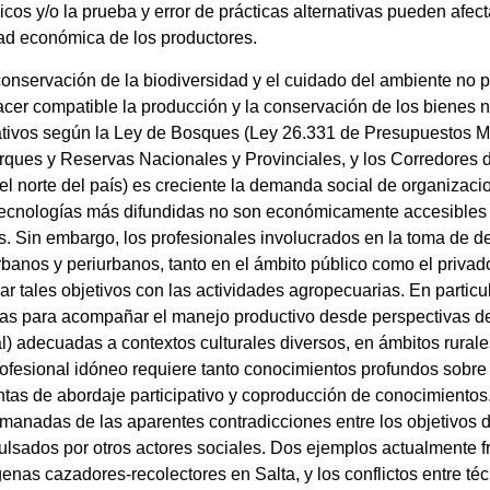
os y/o la prueba y error de prácticas alternativas pueden afecta
dad económica de los productores.
onservación de la biodiversidad y el cuidado del ambiente no p
acer compatible la producción y la conservación de los bienes
nativos según la Ley de Bosques (Ley 26.331 de Presupuestos 
rques y Reservas Nacionales y Provinciales, y los Corredores 
l norte del país) es creciente la demanda social de organizac
 tecnologías más difundidas no son económicamente accesibles 
s. Sin embargo, los profesionales involucrados en la toma de d
 urbanos y periurbanos, tanto en el ámbito público como el priv
 tales objetivos con las actividades agropecuarias. En particu
idas para acompañar el manejo productivo desde perspectivas de
ritual) adecuadas a contextos culturales diversos, en ámbitos ru
rofesional idóneo requiere tanto conocimientos profundos sobre 
ntas de abordaje participativo y coproducción de conocimientos
emanadas de las aparentes contradicciones entre los objetivos d
ulsados por otros actores sociales. Dos ejemplos actualmente f
genas cazadores-recolectores en Salta, y los conflictos entre té