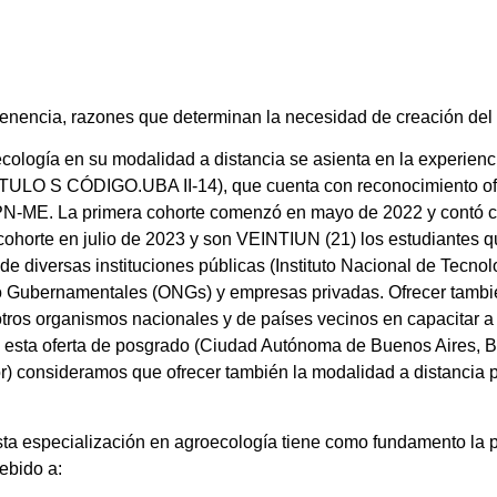
ertenencia, razones que determinan la necesidad de creación de
cología en su modalidad a distancia se asienta en la experienc
TULO S CÓDIGO.UBA II-14), que cuenta con reconocimiento oficia
PN-ME. La primera cohorte comenzó en mayo de 2022 y contó 
a cohorte en julio de 2023 y son VEINTIUN (21) los estudiantes
e diversas instituciones públicas (Instituto Nacional de Tecnol
no Gubernamentales (ONGs) y empresas privadas. Ofrecer tambié
otros organismos nacionales y de países vecinos en capacitar a 
en esta oferta de posgrado (Ciudad Autónoma de Buenos Aires, B
) consideramos que ofrecer también la modalidad a distancia p
 especialización en agroecología tiene como fundamento la p
ebido a: